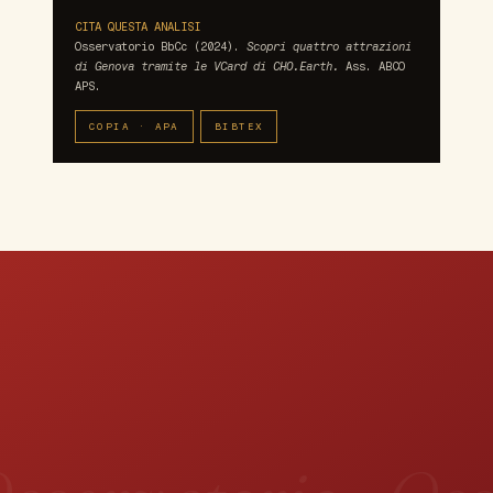
CITA QUESTA ANALISI
Osservatorio BbCc (2024).
Scopri quattro attrazioni
di Genova tramite le VCard di CHO.Earth.
Ass. ABCO
APS.
COPIA · APA
BIBTEX