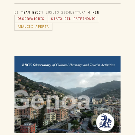
DI
TEAM BBCC
1 LUGLIO 2024
LETTURA
4 MIN
OSSERVATORIO
STATO DEL PATRIMONIO
ANALISI APERTA