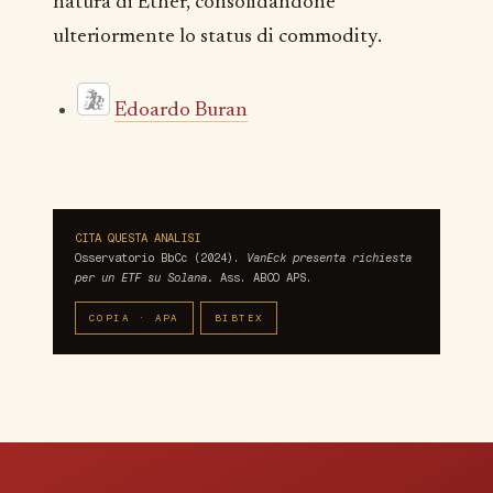
natura di Ether, consolidandone
ulteriormente lo status di commodity.
Edoardo Buran
CITA QUESTA ANALISI
Osservatorio BbCc (2024).
VanEck presenta richiesta
per un ETF su Solana.
Ass. ABCO APS.
COPIA · APA
BIBTEX