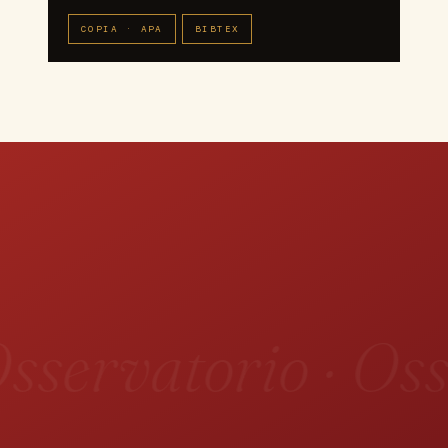
COPIA · APA
BIBTEX
sservatorio · Oss