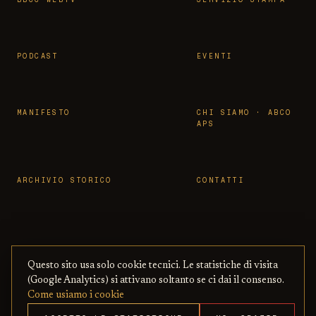
PODCAST
EVENTI
MANIFESTO
CHI SIAMO · ABCO
APS
ARCHIVIO STORICO
CONTATTI
Questo sito usa solo cookie tecnici. Le statistiche di visita
© 2026 OSSERVATORIO BBCC ·
PRIVACY
·
TERMINI
(Google Analytics) si attivano soltanto se ci dai il consenso.
ASSOCIAZIONE ABCO APS
— CON BENI
·
COOKIE
·
Come usiamo i cookie
CULTURALI ONLINE
COPYRIGHT