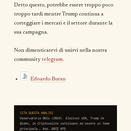
Detto questo, potrebbe essere troppo poco
troppo tardi mentre Trump continua a
corteggiare i mercati e il settore durante la
sua campagna.
Non dimenticatevi di unirvi nella nostra
community
telegram
.
Edoardo Buran
CITA QUESTA ANALISI
Osservatorio BbCc (2024).
Elezioni USA, Trump Vs
Biden, le Criptovalute continuano ad essere un tema
principale..
Ass. ABCO APS.