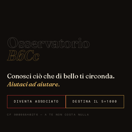
Osservatorio
BbCc
Conosci ciò che di bello ti circonda.
Aiutaci ad aiutare.
DIVENTA ASSOCIATO
DESTINA IL 5×1000
CF 90098840276 — A TE NON COSTA NULLA