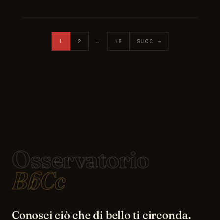
Paginazione degli articoli
1
2
…
18
SUCC →
Osservatorio
BbCc
Conosci ciò che di bello ti circonda.