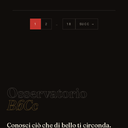
Paginazione degli articoli
1
2
…
18
SUCC →
Osservatorio
BbCc
Conosci ciò che di bello ti circonda.