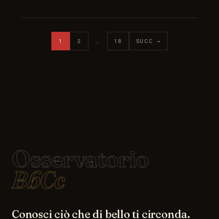
Paginazione degli articoli
1
2
…
18
SUCC →
Osservatorio
BbCc
Conosci ciò che di bello ti circonda.