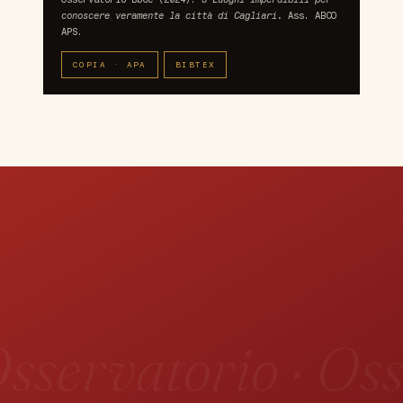
conoscere veramente la città di Cagliari.
Ass. ABCO
APS.
COPIA · APA
BIBTEX
sservatorio · Oss