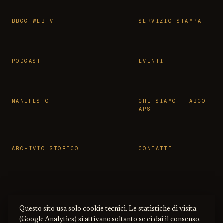
BBCC WEBTV
SERVIZIO STAMPA
PODCAST
EVENTI
MANIFESTO
CHI SIAMO · ABCO
APS
ARCHIVIO STORICO
CONTATTI
Questo sito usa solo cookie tecnici. Le statistiche di visita
© 2026 OSSERVATORIO BBCC ·
PRIVACY
·
TERMINI
(Google Analytics) si attivano soltanto se ci dai il consenso.
ASSOCIAZIONE ABCO APS
— CON BENI
·
COOKIE
·