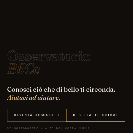
Osservatorio
BbCc
Conosci ciò che di bello ti circonda.
Aiutaci ad aiutare.
DIVENTA ASSOCIATO
DESTINA IL 5×1000
CF 90098840276 — A TE NON COSTA NULLA