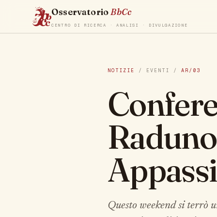
Osservatorio
BbCc
CENTRO DI RICERCA · ANALISI · DIVULGAZIONE
NOTIZIE
/ EVENTI /
AR/03
Confere
Raduno 
Appassi
Questo weekend si terrò u