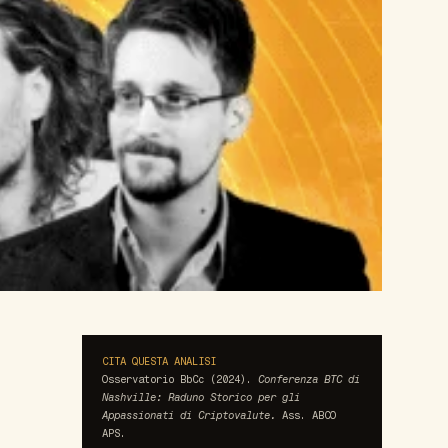
CITA QUESTA ANALISI
Osservatorio BbCc (2024).
Conferenza BTC di
Nashville: Raduno Storico per gli
Appassionati di Criptovalute.
Ass. ABCO
APS.