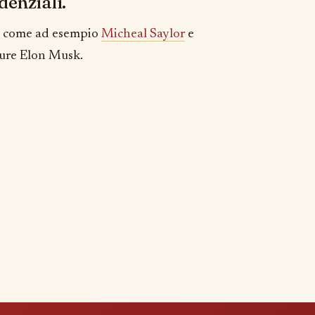
denziali.
tri come ad esempio
Micheal Saylor
e
pure Elon Musk.