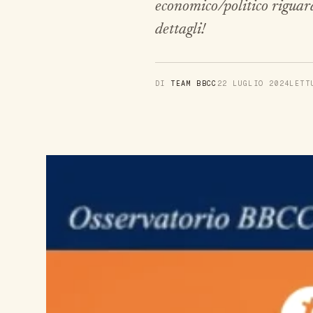
economico/politico riguard
dettagli!
DI
TEAM BBCC
22 LUGLIO 2024
LET