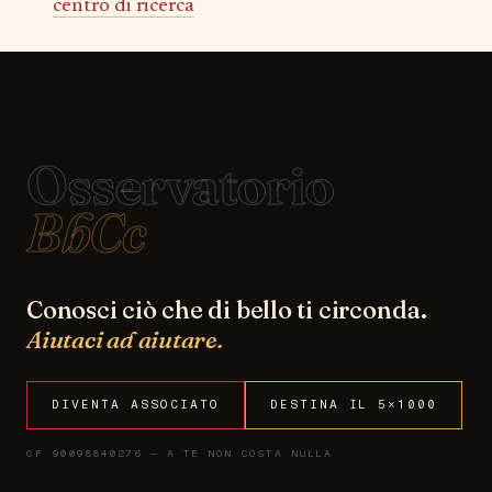
centro di ricerca
Osservatorio
BbCc
Conosci ciò che di bello ti circonda.
Aiutaci ad aiutare.
DIVENTA ASSOCIATO
DESTINA IL 5×1000
CF 90098840276 — A TE NON COSTA NULLA