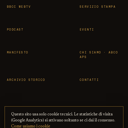
BBCC WEBTV
SERVIZIO STAMPA
PODCAST
EVENTI
MANIFESTO
CHI SIAMO · ABCO
APS
ARCHIVIO STORICO
CONTATTI
Questo sito usa solo cookie tecnici. Le statistiche di visita
© 2026 OSSERVATORIO BBCC ·
PRIVACY
·
TERMINI
(Google Analytics) si attivano soltanto se ci dai il consenso.
ASSOCIAZIONE ABCO APS
— CON BENI
·
COOKIE
·
Come usiamo i cookie
CULTURALI ONLINE
COPYRIGHT